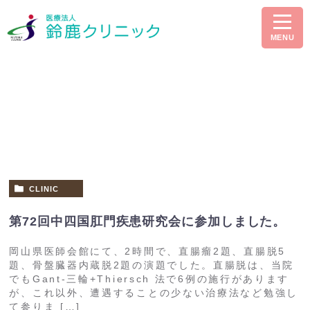
MENU
ブログ
CLINIC
第72回中四国肛門疾患研究会に参加しました。
岡山県医師会館にて、2時間で、直腸瘤2題、直腸脱5
題、骨盤臓器内蔵脱2題の演題でした。直腸脱は、当院
でもGant-三輪+Thiersch 法で6例の施行があります
が、これ以外、遭遇することの少ない治療法など勉強し
て参りま […]