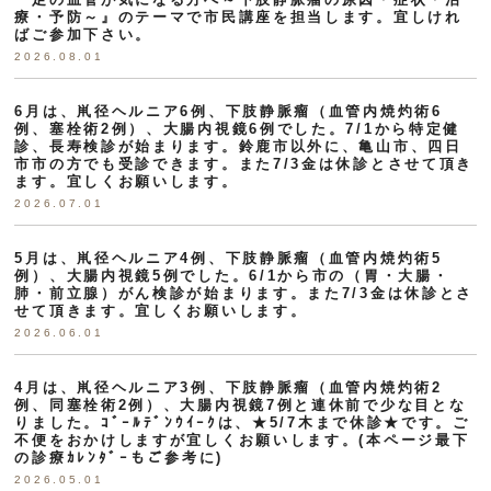
療・予防～』のテーマで市民講座を担当します。宜しけれ
ばご参加下さい。
2026.08.01
6月は、鼡径ヘルニア6例、下肢静脈瘤（血管内焼灼術6
例、塞栓術2例）、大腸内視鏡6例でした。7/1から特定健
診、長寿検診が始まります。鈴鹿市以外に、亀山市、四日
市市の方でも受診できます。また7/3金は休診とさせて頂き
ます。宜しくお願いします。
2026.07.01
5月は、鼡径ヘルニア4例、下肢静脈瘤（血管内焼灼術5
例）、大腸内視鏡5例でした。6/1から市の（胃・大腸・
肺・前立腺）がん検診が始まります。また7/3金は休診とさ
せて頂きます。宜しくお願いします。
2026.06.01
4月は、鼡径ヘルニア3例、下肢静脈瘤（血管内焼灼術2
例、同塞栓術2例）、大腸内視鏡7例と連休前で少な目とな
りました。ｺﾞｰﾙﾃﾞﾝｳｲｰｸは、★5/7木まで休診★です。ご
不便をおかけしますが宜しくお願いします。(本ページ最下
の診療ｶﾚﾝﾀﾞｰもご参考に)
2026.05.01