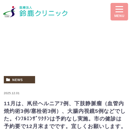
MENU
NEWS
2025.12.01
11月は、鼡径ヘルニア7例、下肢静脈瘤（血管内
焼灼術3例/塞栓術3例）、大腸内視鏡5例などでし
た。ｲﾝﾌﾙｴﾝｻﾞﾜｸﾁﾝは予約なし実施。市の健診は
予約要で12月末までです。宜しくお願いします。