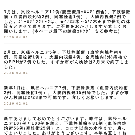
3月は、鼡径ヘルニア12例(腹壁瘢痕ﾍﾙﾆｱ1例含)、下肢静脈
瘤（血管内焼灼術2例、同塞栓術1例）、大腸内視鏡7例で
した。ｺﾞｰﾙﾃﾞﾝｳｲｰｸは、★4/23木～5/7木★まで長期の休
診★とさせて頂きます。ご不便をおかけしますが宜しくお
願いします。(本ページ最下の診療ｶﾚﾝﾀﾞｰもご参考に)
2026.04.01
2月は、鼡径ヘルニア5例、下肢静脈瘤（血管内焼灼術4
例、同塞栓術1例）、大腸内視鏡4例、全周性内(外)痔核で
のPPHが2例でした。すずか市がん検診は2月末で終了しま
した。
2026.03.01
新年1月は、鼡径ヘルニア7例、下肢静脈瘤（血管内焼灼術
2例、同塞栓術1例）、大腸内視鏡15例等でした。すずか市
がん検診は2/28まで可能です。宜しくお願いします。
2026.02.01
新年あけましておめでとうございます。昨年は、鼠径ヘル
ニア107例と100例を超え、下肢静脈瘤も81例（血管内焼
灼術56例/塞栓術25例）と、コロナ以前の水準まで、戻っ
てまいりました。ありがとうございます。本年も宜しくお