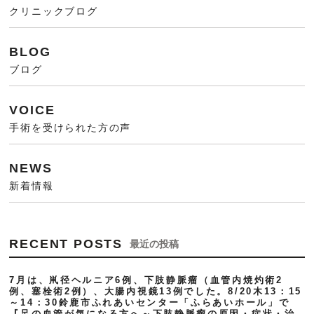
クリニックブログ
BLOG
ブログ
VOICE
手術を受けられた方の声
NEWS
新着情報
RECENT POSTS
最近の投稿
7月は、鼡径ヘルニア6例、下肢静脈瘤（血管内焼灼術2
例、塞栓術2例）、大腸内視鏡13例でした。8/20木13：15
～14：30鈴鹿市ふれあいセンター「ふらあいホール」で
『足の血管が気になる方へ～下肢静脈瘤の原因・症状・治