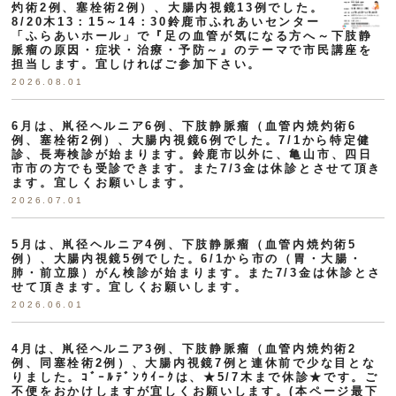
灼術2例、塞栓術2例）、大腸内視鏡13例でした。
8/20木13：15～14：30鈴鹿市ふれあいセンター
「ふらあいホール」で『足の血管が気になる方へ～下肢静
脈瘤の原因・症状・治療・予防～』のテーマで市民講座を
担当します。宜しければご参加下さい。
2026.08.01
6月は、鼡径ヘルニア6例、下肢静脈瘤（血管内焼灼術6
例、塞栓術2例）、大腸内視鏡6例でした。7/1から特定健
診、長寿検診が始まります。鈴鹿市以外に、亀山市、四日
市市の方でも受診できます。また7/3金は休診とさせて頂き
ます。宜しくお願いします。
2026.07.01
5月は、鼡径ヘルニア4例、下肢静脈瘤（血管内焼灼術5
例）、大腸内視鏡5例でした。6/1から市の（胃・大腸・
肺・前立腺）がん検診が始まります。また7/3金は休診とさ
せて頂きます。宜しくお願いします。
2026.06.01
4月は、鼡径ヘルニア3例、下肢静脈瘤（血管内焼灼術2
例、同塞栓術2例）、大腸内視鏡7例と連休前で少な目とな
りました。ｺﾞｰﾙﾃﾞﾝｳｲｰｸは、★5/7木まで休診★です。ご
不便をおかけしますが宜しくお願いします。(本ページ最下