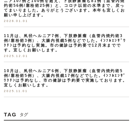
ニア107例と100例を超え、下肢静脈瘤も81例（血管内焼
灼術56例/塞栓術25例）と、コロナ以前の水準まで、戻っ
てまいりました。ありがとうございます。本年も宜しくお
願い申し上げます。
2026.01.01
11月は、鼡径ヘルニア7例、下肢静脈瘤（血管内焼灼術3
例/塞栓術3例）、大腸内視鏡5例などでした。ｲﾝﾌﾙｴﾝｻﾞﾜ
ｸﾁﾝは予約なし実施。市の健診は予約要で12月末までで
す。宜しくお願いします。
2025.12.01
10月は、鼡径ヘルニア6例、下肢静脈瘤（血管内焼灼術5
例/塞栓術5例）、大腸内視鏡17例などでした。ｲﾝﾌﾙｴﾝｻﾞ
ﾜｸﾁﾝは予約なし、市の健診は予約要で実施しております。
宜しくお願いします。
2025.11.01
TAG
タグ