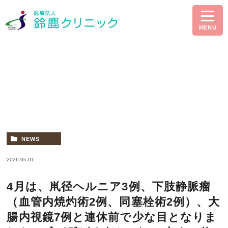
MENU
新着情報
NEWS
2026.05.01
4月は、鼡径ヘルニア3例、下肢静脈瘤
（血管内焼灼術2例、同塞栓術2例）、大
腸内視鏡7例と連休前で少な目となりま