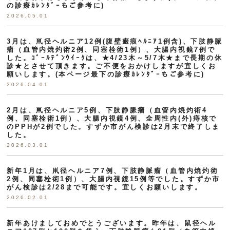
の診療ｶﾚﾝﾀﾞｰもご参考に)
2026.05.01
3月は、鼡径ヘルニア12例(腹壁瘢痕ﾍﾙﾆｱ1例含)、下肢静脈
瘤（血管内焼灼術2例、同塞栓術1例）、大腸内視鏡7例で
した。ｺﾞｰﾙﾃﾞﾝｳｲｰｸは、★4/23木～5/7木★まで長期の休
診★とさせて頂きます。ご不便をおかけしますが宜しくお
願いします。(本ページ最下の診療ｶﾚﾝﾀﾞｰもご参考に)
2026.04.01
2月は、鼡径ヘルニア5例、下肢静脈瘤（血管内焼灼術4
例、同塞栓術1例）、大腸内視鏡4例、全周性内(外)痔核で
のPPHが2例でした。すずか市がん検診は2月末で終了しま
した。
2026.03.01
新年1月は、鼡径ヘルニア7例、下肢静脈瘤（血管内焼灼術
2例、同塞栓術1例）、大腸内視鏡15例等でした。すずか市
がん検診は2/28まで可能です。宜しくお願いします。
2026.02.01
新年あけましておめでとうございます。昨年は、鼠径ヘル