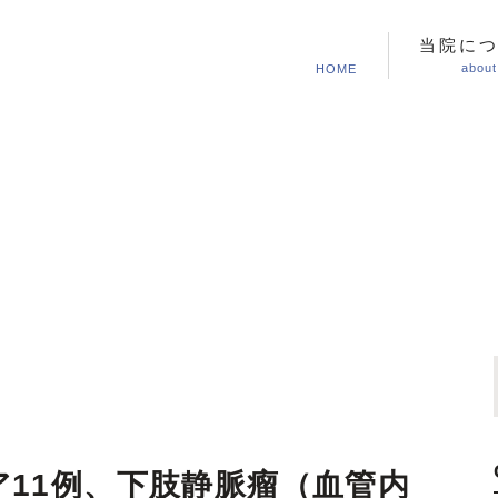
当院に
about
HOME
新着情報
康診断
肢静脈瘤の手術
アクセス・診療時間
巻き爪・陥入爪
鼠径ヘルニア(脱腸)について
クリニックブログ
在宅医療
手
ラ
痔について
★痔の手術・治療
視鏡（大腸カメラ）
大腸内視鏡（大腸ポリープ）
ア11例、下肢静脈瘤（血管内