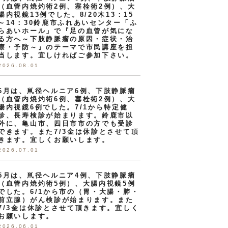
（血管内焼灼術2例、塞栓術2例）、大
腸内視鏡13例でした。8/20木13：15
～14：30鈴鹿市ふれあいセンター「ふ
らあいホール」で『足の血管が気にな
る方へ～下肢静脈瘤の原因・症状・治
療・予防～』のテーマで市民講座を担
当します。宜しければご参加下さい。
2026.08.01
6月は、鼡径ヘルニア6例、下肢静脈瘤
（血管内焼灼術6例、塞栓術2例）、大
腸内視鏡6例でした。7/1から特定健
診、長寿検診が始まります。鈴鹿市以
外に、亀山市、四日市市の方でも受診
できます。また7/3金は休診とさせて頂
きます。宜しくお願いします。
2026.07.01
5月は、鼡径ヘルニア4例、下肢静脈瘤
（血管内焼灼術5例）、大腸内視鏡5例
でした。6/1から市の（胃・大腸・肺・
前立腺）がん検診が始まります。また
7/3金は休診とさせて頂きます。宜しく
お願いします。
2026.06.01