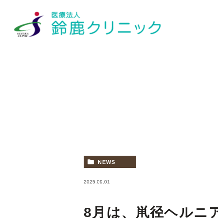
医院紹介
下肢静脈瘤について
プライマリ・ケア
院長紹介
各種健
★下
★鼠径ヘルニア(脱腸)の手術
経鼻内視鏡(胃カメラ)/大腸内
NEWS
2025.09.01
8月は、鼡径ヘルニ