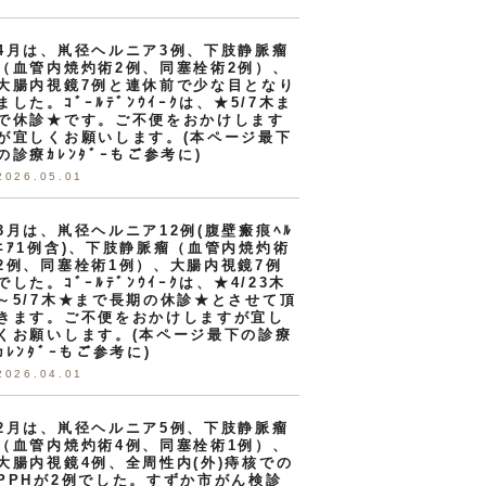
4月は、鼡径ヘルニア3例、下肢静脈瘤
（血管内焼灼術2例、同塞栓術2例）、
大腸内視鏡7例と連休前で少な目となり
ました。ｺﾞｰﾙﾃﾞﾝｳｲｰｸは、★5/7木ま
で休診★です。ご不便をおかけします
が宜しくお願いします。(本ページ最下
の診療ｶﾚﾝﾀﾞｰもご参考に)
2026.05.01
3月は、鼡径ヘルニア12例(腹壁瘢痕ﾍﾙ
ﾆｱ1例含)、下肢静脈瘤（血管内焼灼術
2例、同塞栓術1例）、大腸内視鏡7例
でした。ｺﾞｰﾙﾃﾞﾝｳｲｰｸは、★4/23木
～5/7木★まで長期の休診★とさせて頂
きます。ご不便をおかけしますが宜し
くお願いします。(本ページ最下の診療
ｶﾚﾝﾀﾞｰもご参考に)
2026.04.01
2月は、鼡径ヘルニア5例、下肢静脈瘤
（血管内焼灼術4例、同塞栓術1例）、
大腸内視鏡4例、全周性内(外)痔核での
PPHが2例でした。すずか市がん検診