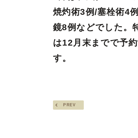
焼灼術3例/塞栓術4
鏡8例などでした。
は12月末までで予
す。
PREV