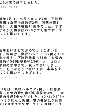
は2月末で終了しました。
2026.03.01
新年1月は、鼡径ヘルニア7例、下肢静
脈瘤（血管内焼灼術2例、同塞栓術1
例）、大腸内視鏡15例等でした。すず
か市がん検診は2/28まで可能です。宜
しくお願いします。
2026.02.01
新年あけましておめでとうございま
す。昨年は、鼠径ヘルニア107例と100
例を超え、下肢静脈瘤も81例（血管内
焼灼術56例/塞栓術25例）と、コロナ
以前の水準まで、戻ってまいりまし
た。ありがとうございます。本年も宜
しくお願い申し上げます。
2026.01.01
11月は、鼡径ヘルニア7例、下肢静脈
瘤（血管内焼灼術3例/塞栓術3例）、大
腸内視鏡5例などでした。ｲﾝﾌﾙｴﾝｻﾞﾜｸ
ﾁﾝは予約なし実施。市の健診は予約要
で12月末までです。宜しくお願いしま