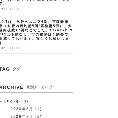
す。
2025.12.01
10月は、鼡径ヘルニア6例、下肢静脈
瘤（血管内焼灼術5例/塞栓術5例）、大
腸内視鏡17例などでした。ｲﾝﾌﾙｴﾝｻﾞﾜ
ｸﾁﾝは予約なし、市の健診は予約要で
実施しております。宜しくお願いしま
す。
2025.11.01
TAG
タグ
ARCHIVE
月別アーカイブ
2026年 (8)
2026年8月 (1)
2026年7月 (1)