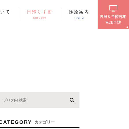
ついて
日帰り手術
診療案内
surgery
menu
術を受けられた患者様の声
ップ療法
禁煙外来
CATEGORY
カテゴリー