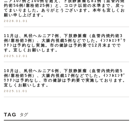
ニア107例と100例を超え、下肢静脈瘤も81例（血管内焼
灼術56例/塞栓術25例）と、コロナ以前の水準まで、戻っ
てまいりました。ありがとうございます。本年も宜しくお
願い申し上げます。
2026.01.01
11月は、鼡径ヘルニア7例、下肢静脈瘤（血管内焼灼術3
例/塞栓術3例）、大腸内視鏡5例などでした。ｲﾝﾌﾙｴﾝｻﾞﾜ
ｸﾁﾝは予約なし実施。市の健診は予約要で12月末までで
す。宜しくお願いします。
2025.12.01
10月は、鼡径ヘルニア6例、下肢静脈瘤（血管内焼灼術5
例/塞栓術5例）、大腸内視鏡17例などでした。ｲﾝﾌﾙｴﾝｻﾞ
ﾜｸﾁﾝは予約なし、市の健診は予約要で実施しております。
宜しくお願いします。
2025.11.01
TAG
タグ