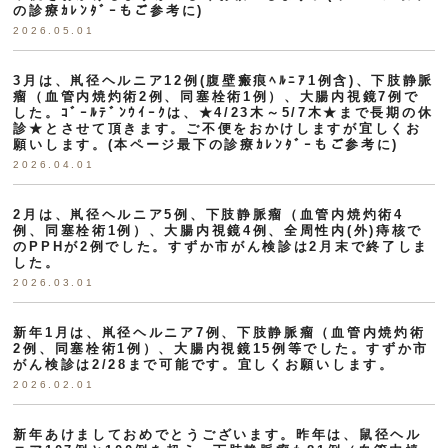
の診療ｶﾚﾝﾀﾞｰもご参考に)
2026.05.01
3月は、鼡径ヘルニア12例(腹壁瘢痕ﾍﾙﾆｱ1例含)、下肢静脈
瘤（血管内焼灼術2例、同塞栓術1例）、大腸内視鏡7例で
した。ｺﾞｰﾙﾃﾞﾝｳｲｰｸは、★4/23木～5/7木★まで長期の休
診★とさせて頂きます。ご不便をおかけしますが宜しくお
願いします。(本ページ最下の診療ｶﾚﾝﾀﾞｰもご参考に)
2026.04.01
2月は、鼡径ヘルニア5例、下肢静脈瘤（血管内焼灼術4
例、同塞栓術1例）、大腸内視鏡4例、全周性内(外)痔核で
のPPHが2例でした。すずか市がん検診は2月末で終了しま
した。
2026.03.01
新年1月は、鼡径ヘルニア7例、下肢静脈瘤（血管内焼灼術
2例、同塞栓術1例）、大腸内視鏡15例等でした。すずか市
がん検診は2/28まで可能です。宜しくお願いします。
2026.02.01
新年あけましておめでとうございます。昨年は、鼠径ヘル