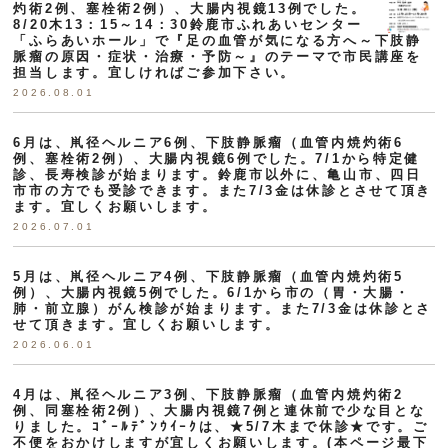
灼術2例、塞栓術2例）、大腸内視鏡13例でした。
8/20木13：15～14：30鈴鹿市ふれあいセンター
「ふらあいホール」で『足の血管が気になる方へ～下肢静
脈瘤の原因・症状・治療・予防～』のテーマで市民講座を
担当します。宜しければご参加下さい。
2026.08.01
6月は、鼡径ヘルニア6例、下肢静脈瘤（血管内焼灼術6
例、塞栓術2例）、大腸内視鏡6例でした。7/1から特定健
診、長寿検診が始まります。鈴鹿市以外に、亀山市、四日
市市の方でも受診できます。また7/3金は休診とさせて頂き
ます。宜しくお願いします。
2026.07.01
5月は、鼡径ヘルニア4例、下肢静脈瘤（血管内焼灼術5
例）、大腸内視鏡5例でした。6/1から市の（胃・大腸・
肺・前立腺）がん検診が始まります。また7/3金は休診とさ
せて頂きます。宜しくお願いします。
2026.06.01
4月は、鼡径ヘルニア3例、下肢静脈瘤（血管内焼灼術2
例、同塞栓術2例）、大腸内視鏡7例と連休前で少な目とな
りました。ｺﾞｰﾙﾃﾞﾝｳｲｰｸは、★5/7木まで休診★です。ご
不便をおかけしますが宜しくお願いします。(本ページ最下